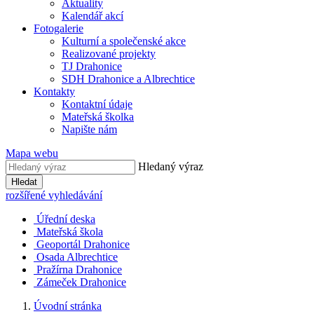
Aktuality
Kalendář akcí
Fotogalerie
Kulturní a společenské akce
Realizované projekty
TJ Drahonice
SDH Drahonice a Albrechtice
Kontakty
Kontaktní údaje
Mateřská školka
Napište nám
Mapa webu
Hledaný výraz
Hledat
rozšířené vyhledávání
Úřední deska
Mateřská škola
Geoportál Drahonice
Osada Albrechtice
Pražírna Drahonice
Zámeček Drahonice
Úvodní stránka