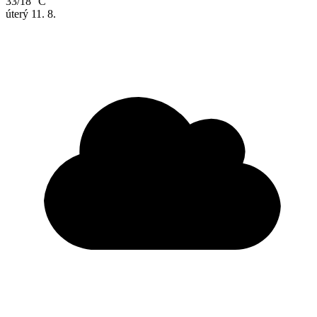
33/18 °C
úterý
11. 8.