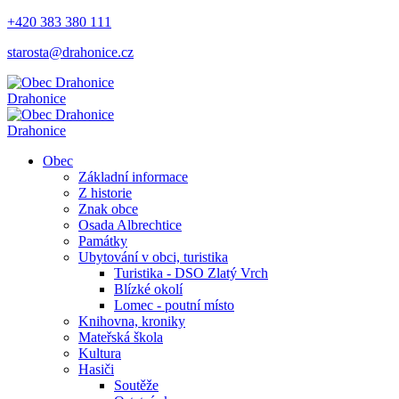
+420 383 380 111
starosta@drahonice.cz
Drahonice
Drahonice
Obec
Základní informace
Z historie
Znak obce
Osada Albrechtice
Památky
Ubytování v obci, turistika
Turistika - DSO Zlatý Vrch
Blízké okolí
Lomec - poutní místo
Knihovna, kroniky
Mateřská škola
Kultura
Hasiči
Soutěže