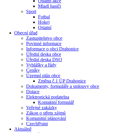
Ostatní akce
Mladí hasiči
Sport
Fotbal
Hokej
Ostatní
Obecní úřad
Zastupitelstvo obce
Povinné informace
Informace o obci Drahonice
Úřední deska obce
Úřední deska DSO
Vyhlášky a řády
Ceníky
Územní plán obce
Změna č.1 ÚP Drahonice
Dokumenty, formuláře a smlouvy obce
Dotace
Elektronická podatelna
Kontaktní formulář
Veřejné zakázky
Zákon o střetu zájmů
Komunitní plánování
CzechPoint
Aktuálně