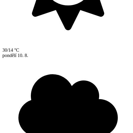
30/14 °C
pondělí
10. 8.