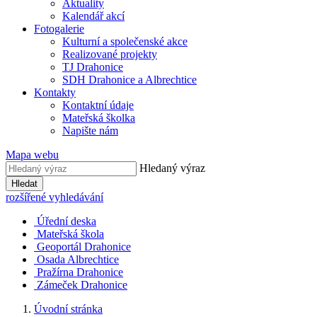
Aktuality
Kalendář akcí
Fotogalerie
Kulturní a společenské akce
Realizované projekty
TJ Drahonice
SDH Drahonice a Albrechtice
Kontakty
Kontaktní údaje
Mateřská školka
Napište nám
Mapa webu
Hledaný výraz
Hledat
rozšířené vyhledávání
Úřední deska
Mateřská škola
Geoportál Drahonice
Osada Albrechtice
Pražírna Drahonice
Zámeček Drahonice
Úvodní stránka