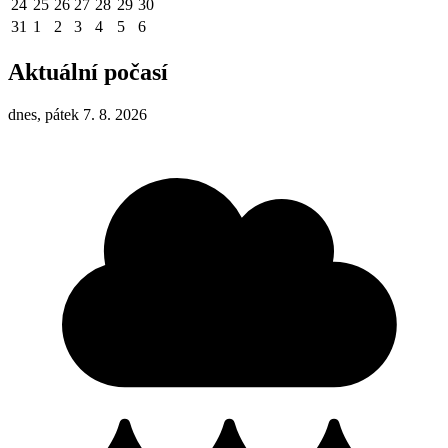
24
25
26
27
28
29
30
31
1
2
3
4
5
6
Aktuální počasí
dnes, pátek 7. 8. 2026