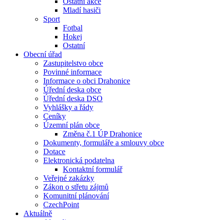
Ostatní akce
Mladí hasiči
Sport
Fotbal
Hokej
Ostatní
Obecní úřad
Zastupitelstvo obce
Povinné informace
Informace o obci Drahonice
Úřední deska obce
Úřední deska DSO
Vyhlášky a řády
Ceníky
Územní plán obce
Změna č.1 ÚP Drahonice
Dokumenty, formuláře a smlouvy obce
Dotace
Elektronická podatelna
Kontaktní formulář
Veřejné zakázky
Zákon o střetu zájmů
Komunitní plánování
CzechPoint
Aktuálně