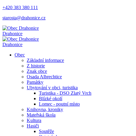
+420 383 380 111
starosta@drahonice.cz
Drahonice
Drahonice
Obec
Základní informace
Z historie
Znak obce
Osada Albrechtice
Památky
Ubytování v obci, turistika
Turistika - DSO Zlatý Vrch
Blízké okolí
Lomec - poutní místo
Knihovna, kroniky
Mateřská škola
Kultura
Hasiči
Soutěže