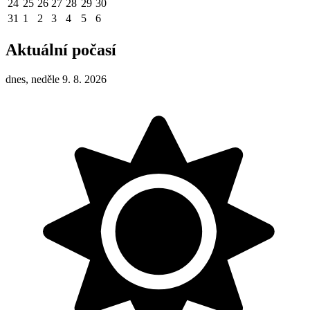
24
25
26
27
28
29
30
31
1
2
3
4
5
6
Aktuální počasí
dnes, neděle 9. 8. 2026