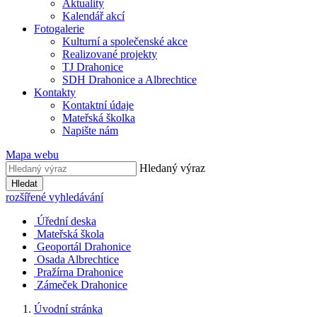
Aktuality
Kalendář akcí
Fotogalerie
Kulturní a společenské akce
Realizované projekty
TJ Drahonice
SDH Drahonice a Albrechtice
Kontakty
Kontaktní údaje
Mateřská školka
Napište nám
Mapa webu
Hledaný výraz
Hledat
rozšířené vyhledávání
Úřední deska
Mateřská škola
Geoportál Drahonice
Osada Albrechtice
Pražírna Drahonice
Zámeček Drahonice
Úvodní stránka