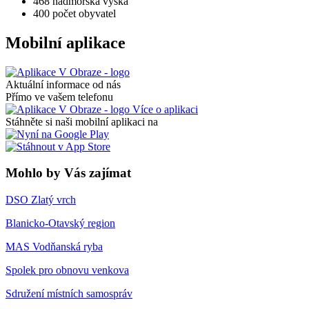
468
nadmořská výška
400
počet obyvatel
Mobilní aplikace
Aktuální informace od nás
Přímo ve vašem telefonu
Více o aplikaci
Stáhněte si naši mobilní aplikaci na
Mohlo by Vás zajímat
DSO Zlatý vrch
Blanicko-Otavský region
MAS Vodňanská ryba
Spolek pro obnovu venkova
Sdružení místních samospráv