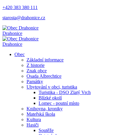
+420 383 380 111
starosta@drahonice.cz
Drahonice
Drahonice
Obec
Základní informace
Z historie
Znak obce
Osada Albrechtice
Památky
Ubytování v obci, turistika
Turistika - DSO Zlatý Vrch
Blízké okolí
Lomec - poutní místo
Knihovna, kroniky
Mateřská škola
Kultura
Hasiči
Soutěže