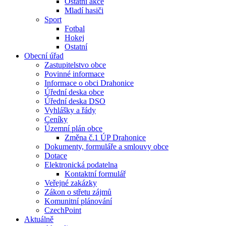
Ostatní akce
Mladí hasiči
Sport
Fotbal
Hokej
Ostatní
Obecní úřad
Zastupitelstvo obce
Povinné informace
Informace o obci Drahonice
Úřední deska obce
Úřední deska DSO
Vyhlášky a řády
Ceníky
Územní plán obce
Změna č.1 ÚP Drahonice
Dokumenty, formuláře a smlouvy obce
Dotace
Elektronická podatelna
Kontaktní formulář
Veřejné zakázky
Zákon o střetu zájmů
Komunitní plánování
CzechPoint
Aktuálně