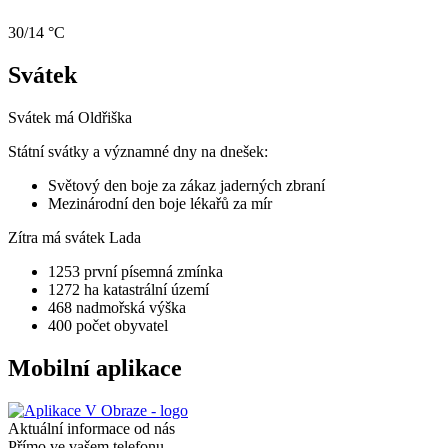
30/14 °C
Svátek
Svátek má
Oldřiška
Státní svátky a významné dny na dnešek:
Světový den boje za zákaz jaderných zbraní
Mezinárodní den boje lékařů za mír
Zítra má svátek
Lada
1253
první písemná zmínka
1272 ha
katastrální území
468
nadmořská výška
400
počet obyvatel
Mobilní aplikace
Aktuální informace od nás
Přímo ve vašem telefonu