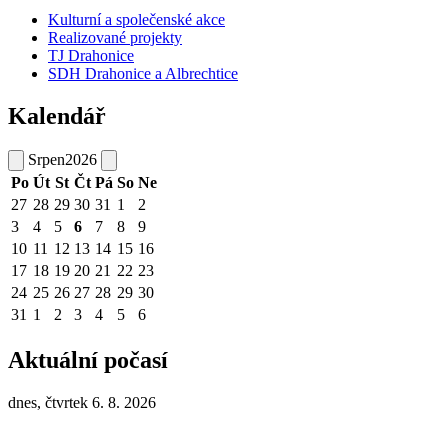
Kulturní a společenské akce
Realizované projekty
TJ Drahonice
SDH Drahonice a Albrechtice
Kalendář
Srpen
2026
Po
Út
St
Čt
Pá
So
Ne
27
28
29
30
31
1
2
3
4
5
6
7
8
9
10
11
12
13
14
15
16
17
18
19
20
21
22
23
24
25
26
27
28
29
30
31
1
2
3
4
5
6
Aktuální počasí
dnes, čtvrtek 6. 8. 2026