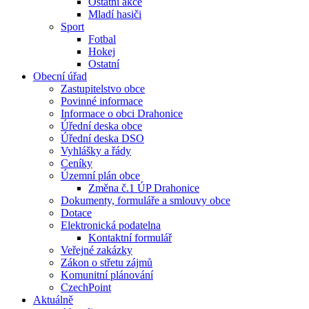
Ostatní akce
Mladí hasiči
Sport
Fotbal
Hokej
Ostatní
Obecní úřad
Zastupitelstvo obce
Povinné informace
Informace o obci Drahonice
Úřední deska obce
Úřední deska DSO
Vyhlášky a řády
Ceníky
Územní plán obce
Změna č.1 ÚP Drahonice
Dokumenty, formuláře a smlouvy obce
Dotace
Elektronická podatelna
Kontaktní formulář
Veřejné zakázky
Zákon o střetu zájmů
Komunitní plánování
CzechPoint
Aktuálně