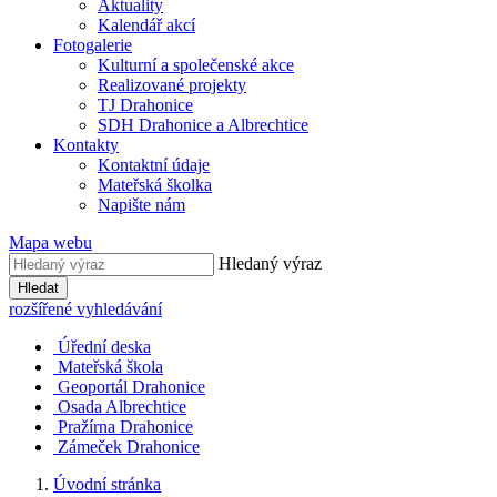
Aktuality
Kalendář akcí
Fotogalerie
Kulturní a společenské akce
Realizované projekty
TJ Drahonice
SDH Drahonice a Albrechtice
Kontakty
Kontaktní údaje
Mateřská školka
Napište nám
Mapa webu
Hledaný výraz
Hledat
rozšířené vyhledávání
Úřední deska
Mateřská škola
Geoportál Drahonice
Osada Albrechtice
Pražírna Drahonice
Zámeček Drahonice
Úvodní stránka