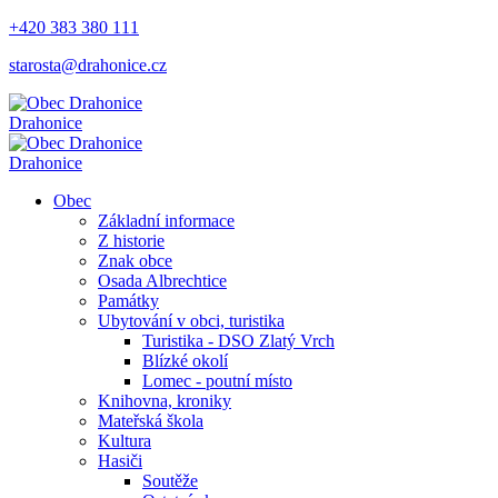
+420 383 380 111
starosta@drahonice.cz
Drahonice
Drahonice
Obec
Základní informace
Z historie
Znak obce
Osada Albrechtice
Památky
Ubytování v obci, turistika
Turistika - DSO Zlatý Vrch
Blízké okolí
Lomec - poutní místo
Knihovna, kroniky
Mateřská škola
Kultura
Hasiči
Soutěže