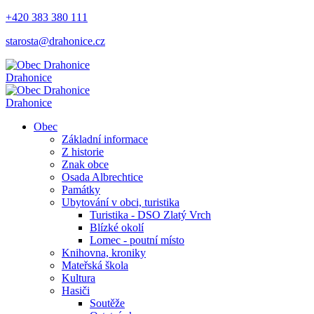
+420 383 380 111
starosta@drahonice.cz
Drahonice
Drahonice
Obec
Základní informace
Z historie
Znak obce
Osada Albrechtice
Památky
Ubytování v obci, turistika
Turistika - DSO Zlatý Vrch
Blízké okolí
Lomec - poutní místo
Knihovna, kroniky
Mateřská škola
Kultura
Hasiči
Soutěže