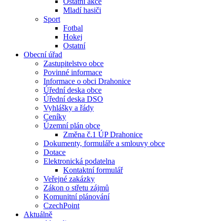
Ostatní akce
Mladí hasiči
Sport
Fotbal
Hokej
Ostatní
Obecní úřad
Zastupitelstvo obce
Povinné informace
Informace o obci Drahonice
Úřední deska obce
Úřední deska DSO
Vyhlášky a řády
Ceníky
Územní plán obce
Změna č.1 ÚP Drahonice
Dokumenty, formuláře a smlouvy obce
Dotace
Elektronická podatelna
Kontaktní formulář
Veřejné zakázky
Zákon o střetu zájmů
Komunitní plánování
CzechPoint
Aktuálně