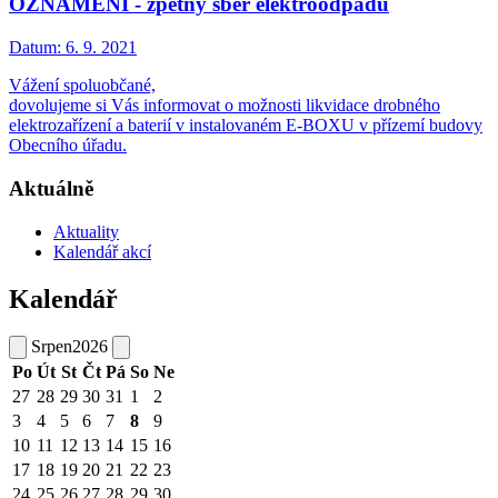
OZNÁMENÍ - zpětný sběr elektroodpadu
Datum:
6. 9. 2021
Vážení spoluobčané,
dovolujeme si Vás informovat o možnosti likvidace drobného
elektrozařízení a baterií v instalovaném E-BOXU v přízemí budovy
Obecního úřadu.
Aktuálně
Aktuality
Kalendář akcí
Kalendář
Srpen
2026
Po
Út
St
Čt
Pá
So
Ne
27
28
29
30
31
1
2
3
4
5
6
7
8
9
10
11
12
13
14
15
16
17
18
19
20
21
22
23
24
25
26
27
28
29
30