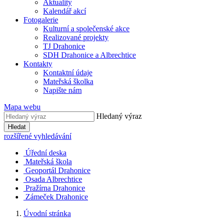
Aktuality
Kalendář akcí
Fotogalerie
Kulturní a společenské akce
Realizované projekty
TJ Drahonice
SDH Drahonice a Albrechtice
Kontakty
Kontaktní údaje
Mateřská školka
Napište nám
Mapa webu
Hledaný výraz
Hledat
rozšířené vyhledávání
Úřední deska
Mateřská škola
Geoportál Drahonice
Osada Albrechtice
Pražírna Drahonice
Zámeček Drahonice
Úvodní stránka