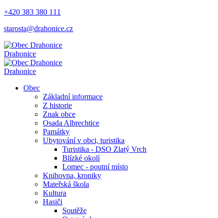
+420 383 380 111
starosta@drahonice.cz
Drahonice
Drahonice
Obec
Základní informace
Z historie
Znak obce
Osada Albrechtice
Památky
Ubytování v obci, turistika
Turistika - DSO Zlatý Vrch
Blízké okolí
Lomec - poutní místo
Knihovna, kroniky
Mateřská škola
Kultura
Hasiči
Soutěže