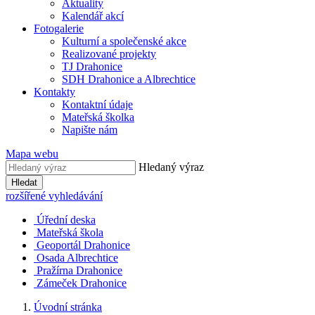
Aktuality
Kalendář akcí
Fotogalerie
Kulturní a společenské akce
Realizované projekty
TJ Drahonice
SDH Drahonice a Albrechtice
Kontakty
Kontaktní údaje
Mateřská školka
Napište nám
Mapa webu
Hledaný výraz
Hledat
rozšířené vyhledávání
Úřední deska
Mateřská škola
Geoportál Drahonice
Osada Albrechtice
Pražírna Drahonice
Zámeček Drahonice
Úvodní stránka