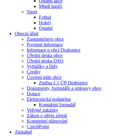
Ostatní akce
Mladí hasiči
Sport
Fotbal
Hokej
Ostatní
Obecní úřad
Zastupitelstvo obce
Povinné informace
Informace o obci Drahonice
Úřední deska obce
Úřední deska DSO
Vyhlášky a řády
Ceníky
Územní plán obce
Změna č.1 ÚP Drahonice
Dokumenty, formuláře a smlouvy obce
Dotace
Elektronická podatelna
Kontaktní formulář
Veřejné zakázky
Zákon o střetu zájmů
Komunitní plánování
CzechPoint
Aktuálně