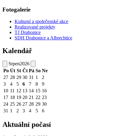
Fotogalerie
Kulturní a společenské akce
Realizované projekty
TJ Drahonice
SDH Drahonice a Albrechtice
Kalendář
Srpen
2026
Po
Út
St
Čt
Pá
So
Ne
27
28
29
30
31
1
2
3
4
5
6
7
8
9
10
11
12
13
14
15
16
17
18
19
20
21
22
23
24
25
26
27
28
29
30
31
1
2
3
4
5
6
Aktuální počasí