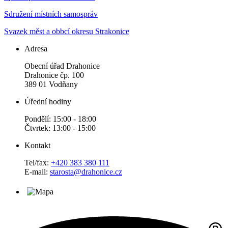
Sdružení místních samospráv
Svazek měst a obbcí okresu Strakonice
Adresa
Obecní úřad Drahonice
Drahonice čp. 100
389 01 Vodňany
Úřední hodiny
Pondělí: 15:00 - 18:00
Čtvrtek: 13:00 - 15:00
Kontakt
Tel/fax:
+420 383 380 111
E-mail:
starosta@drahonice.cz