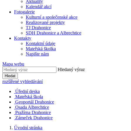
Aktuality
Kalendář akcí
Fotogalerie
Kulturní a společenské akce
Realizované projekty
TJ Drahonice
SDH Drahonice a Albrechtice
Kontakty
Kontaktní údaje
Mateřská školka
Napište nám
Mapa webu
Hledaný výraz
Hledat
rozšířené vyhledávání
Úřední deska
Mateřská škola
Geoportál Drahonice
Osada Albrechtice
Pražírna Drahonice
Zámeček Drahonice
Úvodní stránka