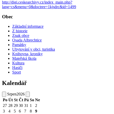
http://digi.ceskearchivy.cz/index_main.php?
lang=cs&menu=0&doctree=1kjsdrc&id=1499
Obec
Základní informace
Z historie
Znak obce
Osada Albrechtice
Památky
Ubytování v obci, turistika
Knihovna, kroniky
Mateřská škola
Kultura
Hasiči
Sport
Kalendář
Srpen
2026
Po
Út
St
Čt
Pá
So
Ne
27
28
29
30
31
1
2
3
4
5
6
7
8
9