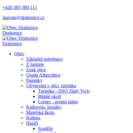
+420 383 380 111
starosta@drahonice.cz
Drahonice
Drahonice
Obec
Základní informace
Z historie
Znak obce
Osada Albrechtice
Památky
Ubytování v obci, turistika
Turistika - DSO Zlatý Vrch
Blízké okolí
Lomec - poutní místo
Knihovna, kroniky
Mateřská škola
Kultura
Hasiči
Soutěže