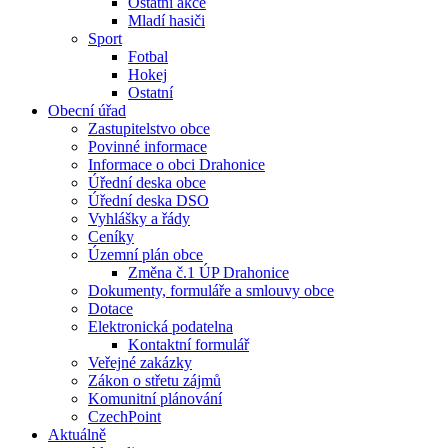
Ostatní akce
Mladí hasiči
Sport
Fotbal
Hokej
Ostatní
Obecní úřad
Zastupitelstvo obce
Povinné informace
Informace o obci Drahonice
Úřední deska obce
Úřední deska DSO
Vyhlášky a řády
Ceníky
Územní plán obce
Změna č.1 ÚP Drahonice
Dokumenty, formuláře a smlouvy obce
Dotace
Elektronická podatelna
Kontaktní formulář
Veřejné zakázky
Zákon o střetu zájmů
Komunitní plánování
CzechPoint
Aktuálně